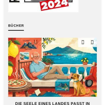
BÜCHER
DIE SEELE EINES LANDES PASST IN
FR