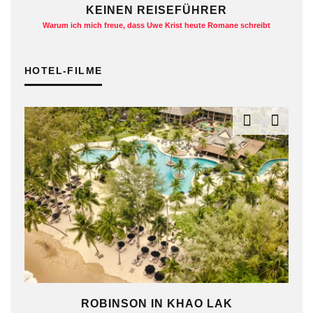
KEINEN REISEFÜHRER
A
Warum ich mich freue, dass Uwe Krist heute Romane schreibt
HOTEL-FILME
ROBINSON IN KHAO LAK